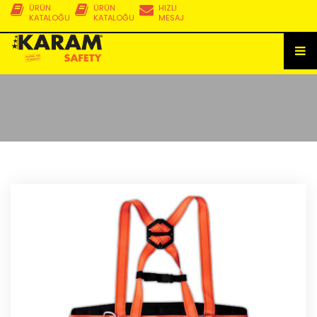
ÜRÜN
ÜRÜN
HIZLI
KATALOĞU
KATALOĞU
MESAJ