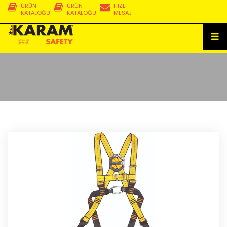
ÜRÜN
ÜRÜN
HIZLI
KATALOĞU
KATALOĞU
MESAJ