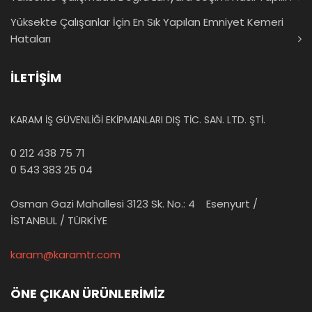
Yüksekte Çalışanlar İçin En Sık Yapılan Emniyet Kemeri
Hataları
İLETİŞİM
KARAM İŞ GÜVENLİĞİ EKİPMANLARI DIŞ TİC. SAN. LTD. ŞTİ.
0 212 438 75 71
0 543 383 25 04
Osman Gazi Mahallesi 3123 Sk. No.: 4 Esenyurt /
İSTANBUL / TÜRKİYE
karam@karamtr.com
ÖNE ÇIKAN ÜRÜNLERİMİZ