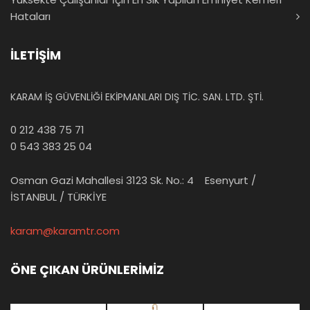
Hataları
İLETİŞİM
KARAM İŞ GÜVENLİĞİ EKİPMANLARI DIŞ TİC. SAN. LTD. ŞTİ.
0 212 438 75 71
0 543 383 25 04
Osman Gazi Mahallesi 3123 Sk. No.: 4 Esenyurt /
İSTANBUL / TÜRKİYE
karam@karamtr.com
ÖNE ÇIKAN ÜRÜNLERİMİZ