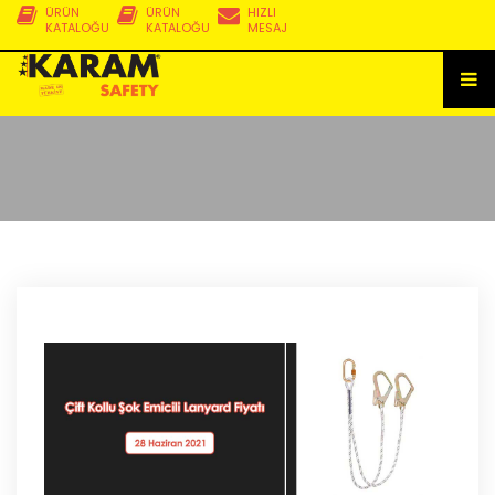
ÜRÜN
ÜRÜN
HIZLI
KATALOĞU
KATALOĞU
MESAJ