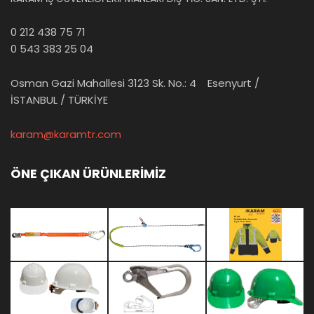
0 212 438 75 71
0 543 383 25 04
Osman Gazi Mahallesi 3123 Sk. No.: 4 Esenyurt /
İSTANBUL / TÜRKİYE
karam@karamtr.com
ÖNE ÇIKAN ÜRÜNLERİMİZ