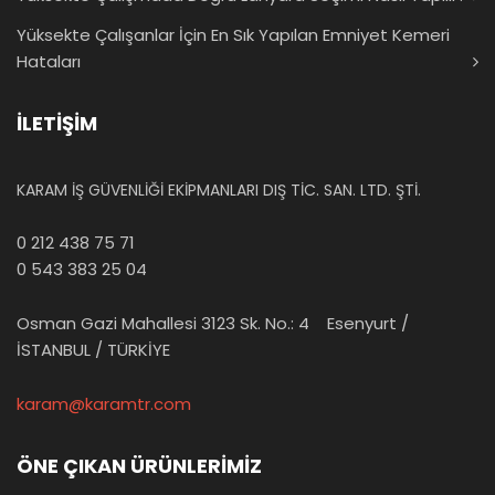
Yüksekte Çalışanlar İçin En Sık Yapılan Emniyet Kemeri
Hataları
İLETİŞİM
KARAM İŞ GÜVENLİĞİ EKİPMANLARI DIŞ TİC. SAN. LTD. ŞTİ.
0 212 438 75 71
0 543 383 25 04
Osman Gazi Mahallesi 3123 Sk. No.: 4 Esenyurt /
İSTANBUL / TÜRKİYE
karam@karamtr.com
ÖNE ÇIKAN ÜRÜNLERİMİZ