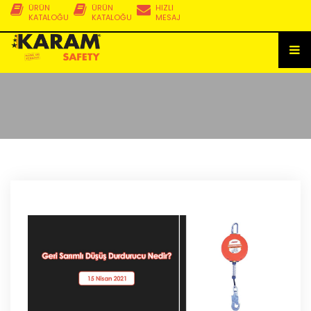
ÜRÜN
ÜRÜN
HIZLI
KATALOĞU
KATALOĞU
MESAJ