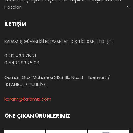
Hataları
İLETİŞİM
KARAM İŞ GÜVENLİĞİ EKİPMANLARI DIŞ TİC. SAN. LTD. ŞTİ.
0 212 438 75 71
0 543 383 25 04
Osman Gazi Mahallesi 3123 Sk. No.: 4 Esenyurt /
İSTANBUL / TÜRKİYE
karam@karamtr.com
ÖNE ÇIKAN ÜRÜNLERİMİZ