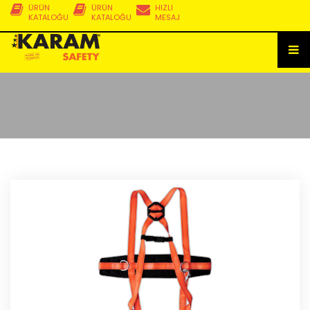
ÜRÜN
ÜRÜN
HIZLI
KATALOĞU
KATALOĞU
MESAJ