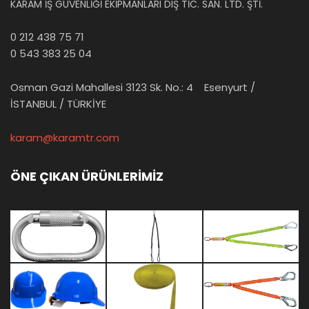
KARAM İŞ GÜVENLİĞİ EKİPMANLARI DIŞ TİC. SAN. LTD. ŞTİ.
0 212 438 75 71
0 543 383 25 04
Osman Gazi Mahallesi 3123 Sk. No.: 4 Esenyurt /
İSTANBUL / TÜRKİYE
karam@karamtr.com
ÖNE ÇIKAN ÜRÜNLERİMİZ