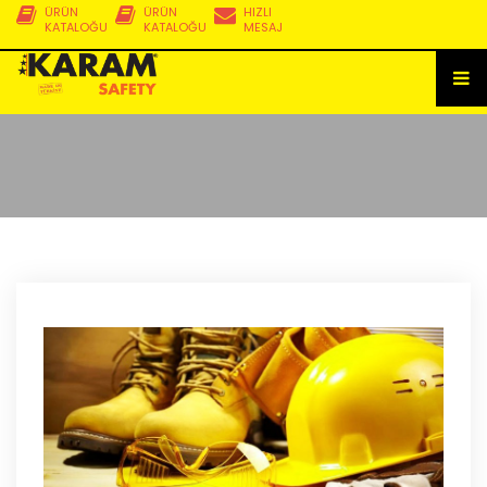
ÜRÜN
ÜRÜN
HIZLI
KATALOĞU
KATALOĞU
MESAJ