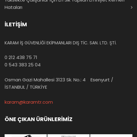
Hataları
İLETİŞİM
KARAM İŞ GÜVENLİĞİ EKİPMANLARI DIŞ TİC. SAN. LTD. ŞTİ.
0 212 438 75 71
0 543 383 25 04
Osman Gazi Mahallesi 3123 Sk. No.: 4 Esenyurt /
İSTANBUL / TÜRKİYE
karam@karamtr.com
ÖNE ÇIKAN ÜRÜNLERİMİZ