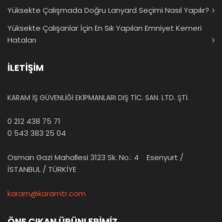
Yüksekte Çalışmada Doğru Lanyard Seçimi Nasıl Yapılır?
Yüksekte Çalışanlar İçin En Sık Yapılan Emniyet Kemeri
Hataları
İLETİŞİM
KARAM İŞ GÜVENLİĞİ EKİPMANLARI DIŞ TİC. SAN. LTD. ŞTİ.
0 212 438 75 71
0 543 383 25 04
Osman Gazi Mahallesi 3123 Sk. No.: 4 Esenyurt /
İSTANBUL / TÜRKİYE
karam@karamtr.com
ÖNE ÇIKAN ÜRÜNLERİMİZ