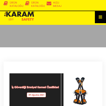
ÜRÜN
ÜRÜN
HIZLI
KATALOĞU
KATALOĞU
MESAJ