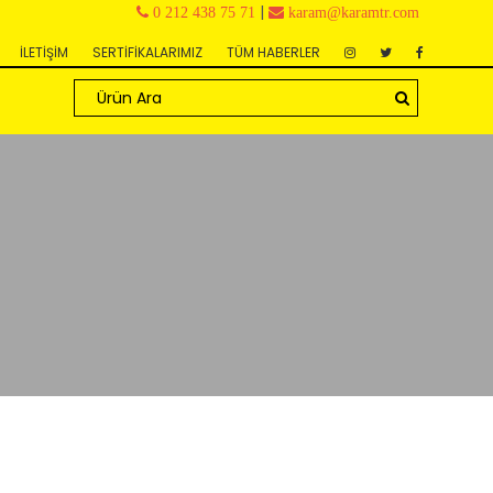
|
0 212 438 75 71
karam@karamtr.com
İLETİŞİM
SERTİFİKALARIMIZ
TÜM HABERLER