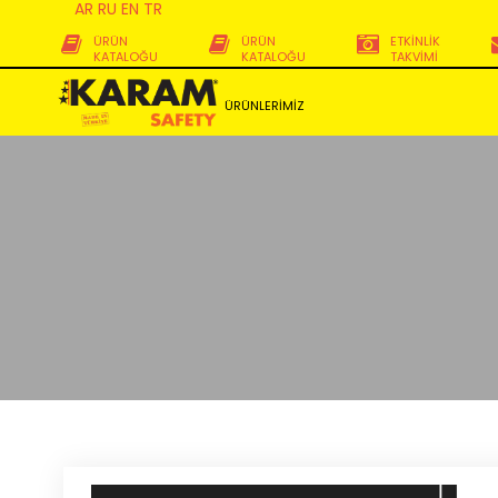
AR
RU
EN
TR
ÜRÜN
ÜRÜN
ETKİNLİK
KATALOĞU
KATALOĞU
TAKVİMİ
ÜRÜNLERİMİZ