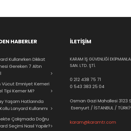
DEN HABERLER
İLETİŞİM
ard Kullanırken Dikkat
KARAM İŞ GÜVENLİĞİ EKİPMANLAR
SAN. LTD. ŞTİ.
mesi Gereken 7 Altın
l
0 212 438 75 71
 Vücut Emniyet Kemeri
0 543 383 25 04
el Tipi Kemer Mi?
Osman Gazi Mahallesi 3123 S
ay Yaşam Hatlarında
Esenyurt / İSTANBUL / TÜRKİ
 Kollu Lanyard Kullanımı
sekte Çalışmada Doğru
karam@karamtr.com
ard Seçimi Nasıl Yapılır?