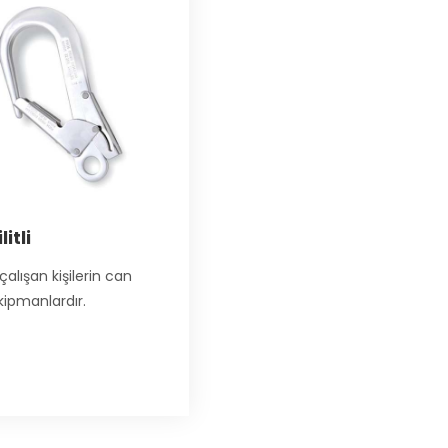
itli
çalışan kişilerin can
kipmanlardır.