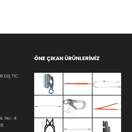
ÖNE ÇIKAN ÜRÜNLERİMİZ
I DIŞ TİC.
k. No.: 4
YE