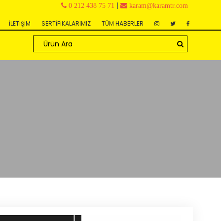
|
0 212 438 75 71
karam@karamtr.com
İLETİŞİM
SERTİFİKALARIMIZ
TÜM HABERLER