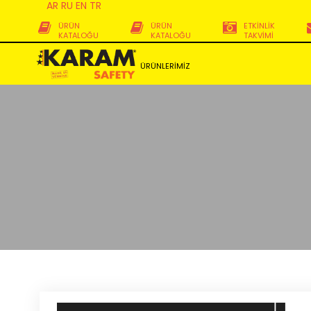
AR
RU
EN
TR
ÜRÜN
ÜRÜN
ETKİNLİK
KATALOĞU
KATALOĞU
TAKVİMİ
ÜRÜNLERİMİZ