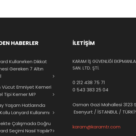
DEN HABERLER
İLETİŞİM
ard Kullanırken Dikkat
KARAM İŞ GÜVENLİĞİ EKİPMANLAR
SAN. LTD. ŞTİ.
mesi Gereken 7 Altın
l
0 212 438 75 71
 Vücut Emniyet Kemeri
0 543 383 25 04
el Tipi Kemer Mi?
Osman Gazi Mahallesi 3123 S
ay Yaşam Hatlarında
Esenyurt / İSTANBUL / TÜRKİ
 Kollu Lanyard Kullanımı
sekte Çalışmada Doğru
karam@karamtr.com
ard Seçimi Nasıl Yapılır?