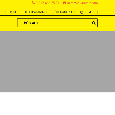
|
0 212 438 75 71
karam@karamtr.com
İLETİŞİM
SERTİFİKALARIMIZ
TÜM HABERLER