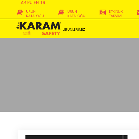
AR
RU
EN
TR
ÜRÜN
ÜRÜN
ETKİNLİK
KATALOĞU
KATALOĞU
TAKVİMİ
ÜRÜNLERİMİZ