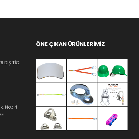
ÖNE ÇIKAN ÜRÜNLERİMİZ
I DIŞ TİC.
k. No.: 4
YE