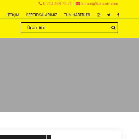
|
0 212 438 75 71
karam@karamtr.com
İLETİŞİM
SERTİFİKALARIMIZ
TÜM HABERLER