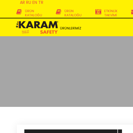
AR
RU
EN
TR
ÜRÜN
ÜRÜN
ETKİNLİK
KATALOĞU
KATALOĞU
TAKVİMİ
ÜRÜNLERİMİZ