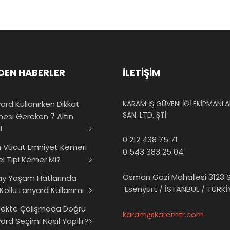
DEN HABERLER
İLETİŞİM
ard Kullanırken Dikkat
KARAM İŞ GÜVENLİĞİ EKİPMANLAR
SAN. LTD. ŞTİ.
mesi Gereken 7 Altın
l
0 212 438 75 71
 Vücut Emniyet Kemeri
0 543 383 25 04
el Tipi Kemer Mi?
Osman Gazi Mahallesi 3123 S
ay Yaşam Hatlarında
Esenyurt / İSTANBUL / TÜRKİ
 Kollu Lanyard Kullanımı
sekte Çalışmada Doğru
karam@karamtr.com
ard Seçimi Nasıl Yapılır?