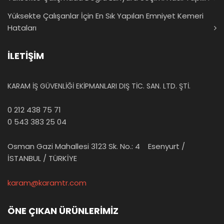
Yüksekte Çalışanlar İçin En Sık Yapılan Emniyet Kemeri
Hataları
İLETİŞİM
KARAM İŞ GÜVENLİĞİ EKİPMANLARI DIŞ TİC. SAN. LTD. ŞTİ.
0 212 438 75 71
0 543 383 25 04
Osman Gazi Mahallesi 3123 Sk. No.: 4 Esenyurt /
İSTANBUL / TÜRKİYE
karam@karamtr.com
ÖNE ÇIKAN ÜRÜNLERİMİZ