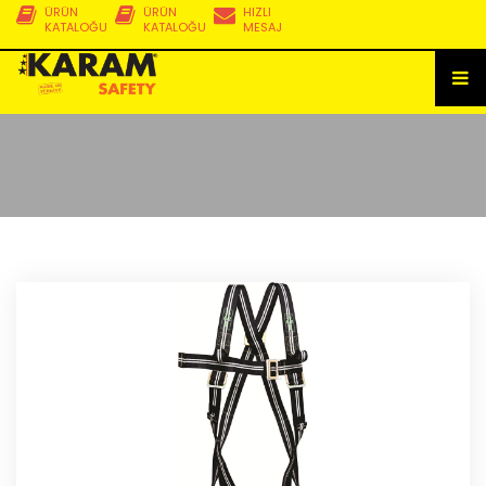
ÜRÜN
ÜRÜN
HIZLI
KATALOĞU
KATALOĞU
MESAJ