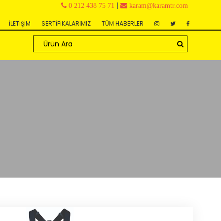
|
0 212 438 75 71
karam@karamtr.com
İLETİŞİM
SERTİFİKALARIMIZ
TÜM HABERLER