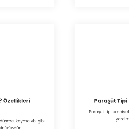
 Özellikleri
Paraşüt Tipi
Paraşüt tipi emniyet
yardım
p düşme, kayma vb. gibi
bir üründür.