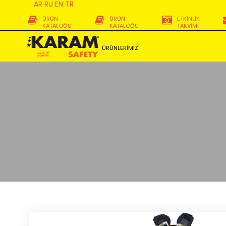
AR
RU
EN
TR
ÜRÜN
ÜRÜN
ETKİNLİK
KATALOĞU
KATALOĞU
TAKVİMİ
ÜRÜNLERİMİZ