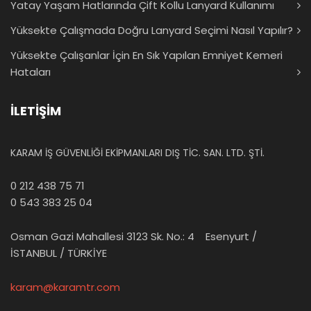
Yatay Yaşam Hatlarında Çift Kollu Lanyard Kullanımı
Yüksekte Çalışmada Doğru Lanyard Seçimi Nasıl Yapılır?
Yüksekte Çalışanlar İçin En Sık Yapılan Emniyet Kemeri
Hataları
İLETİŞİM
KARAM İŞ GÜVENLİĞİ EKİPMANLARI DIŞ TİC. SAN. LTD. ŞTİ.
0 212 438 75 71
0 543 383 25 04
Osman Gazi Mahallesi 3123 Sk. No.: 4 Esenyurt /
İSTANBUL / TÜRKİYE
karam@karamtr.com