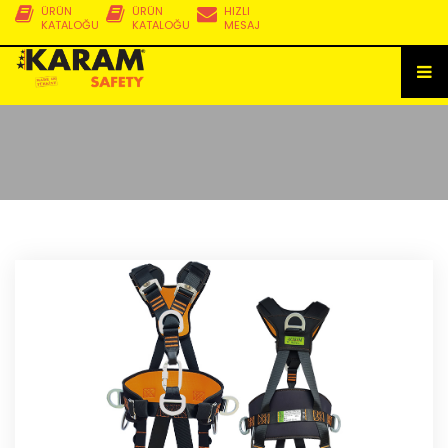
ÜRÜN
ÜRÜN
HIZLI
KATALOĞU
KATALOĞU
MESAJ