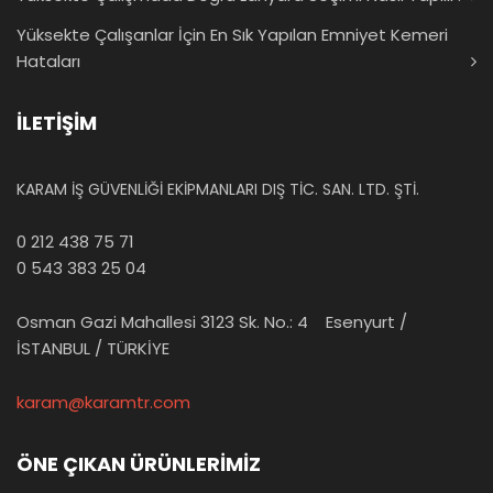
Yüksekte Çalışanlar İçin En Sık Yapılan Emniyet Kemeri
Hataları
İLETİŞİM
KARAM İŞ GÜVENLİĞİ EKİPMANLARI DIŞ TİC. SAN. LTD. ŞTİ.
0 212 438 75 71
0 543 383 25 04
Osman Gazi Mahallesi 3123 Sk. No.: 4 Esenyurt /
İSTANBUL / TÜRKİYE
karam@karamtr.com
ÖNE ÇIKAN ÜRÜNLERİMİZ