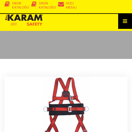
ÜRÜN
ÜRÜN
HIZLI
KATALOĞU
KATALOĞU
MESAJ