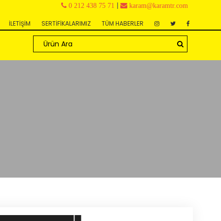
|
0 212 438 75 71
karam@karamtr.com
İLETİŞİM
SERTİFİKALARIMIZ
TÜM HABERLER