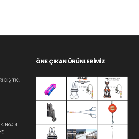
ÖNE ÇIKAN ÜRÜNLERİMİZ
I DIŞ TİC.
k. No.: 4
YE