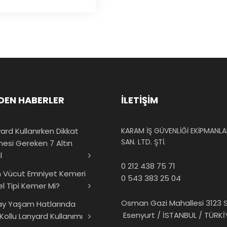
DEN HABERLER
İLETİŞİM
ard Kullanırken Dikkat
KARAM İŞ GÜVENLİĞİ EKİPMANLAR
SAN. LTD. ŞTİ.
mesi Gereken 7 Altın
l
0 212 438 75 71
 Vücut Emniyet Kemeri
0 543 383 25 04
el Tipi Kemer Mi?
Osman Gazi Mahallesi 3123 S
ay Yaşam Hatlarında
Esenyurt / İSTANBUL / TÜRKİ
 Kollu Lanyard Kullanımı