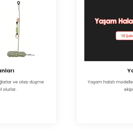
nları
Y
ğlarlar ve olası düşme
Yaşam halatı modelleri
olurlar.
ekip