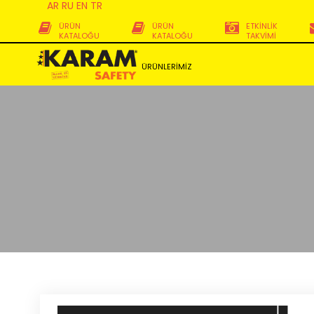
AR
RU
EN
TR
ÜRÜN
ÜRÜN
ETKİNLİK
KATALOĞU
KATALOĞU
TAKVİMİ
ÜRÜNLERİMİZ