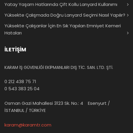
Yatay Yaşam Hatlarında Çift Kollu Lanyard Kullanımı
Yüksekte Çalışmada Doğru Lanyard Seçimi Nasıl Yapılır?
Yüksekte Çalışanlar İçin En Sık Yapılan Emniyet Kemeri
Hataları
İLETİŞİM
KARAM İŞ GÜVENLİĞİ EKİPMANLARI DIŞ TİC. SAN. LTD. ŞTİ.
0 212 438 75 71
0 543 383 25 04
Osman Gazi Mahallesi 3123 Sk. No.: 4 Esenyurt /
İSTANBUL / TÜRKİYE
karam@karamtr.com