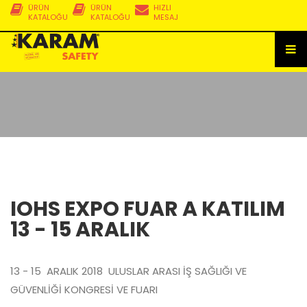
ÜRÜN
ÜRÜN
HIZLI
KATALOĞU
KATALOĞU
MESAJ
IOHS EXPO FUAR A KATILIM
13 - 15 ARALIK
13 - 15 ARALIK 2018 ULUSLAR ARASI İŞ SAĞLIĞI VE
GÜVENLİĞİ KONGRESİ VE FUARI