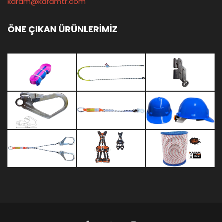
karam@karamtr.com
ÖNE ÇIKAN ÜRÜNLERİMİZ