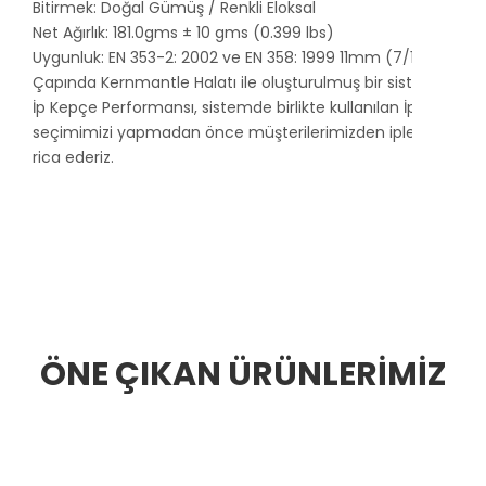
Bitirmek: Doğal Gümüş / Renkli Eloksal
Net Ağırlık: 181.0gms ± 10 gms (0.399 lbs)
Uygunluk: EN 353-2: 2002 ve EN 358: 1999 11mm (7/16 ″)
Çapında Kernmantle Halatı ile oluşturulmuş bir sistem içinde
İp Kepçe Performansı, sistemde birlikte kullanılan İpin kalitesi
seçimimizi yapmadan önce müşterilerimizden iplerindeki pe
rica ederiz.
ÖNE ÇIKAN ÜRÜNLERİMİZ