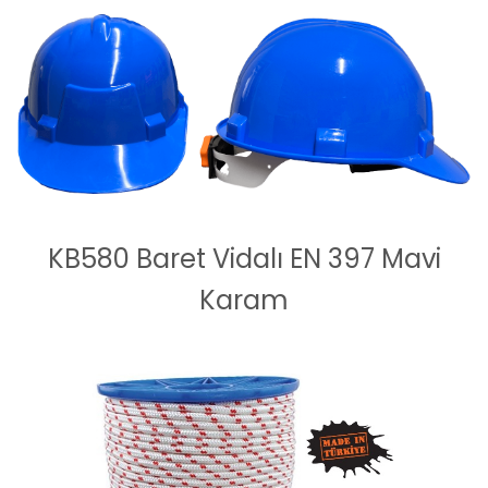
KB580 Baret Vidalı EN 397 Mavi
Karam