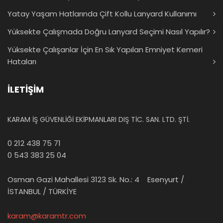
Yatay Yaşam Hatlarında Çift Kollu Lanyard Kullanımı
Yüksekte Çalışmada Doğru Lanyard Seçimi Nasıl Yapılır?
Yüksekte Çalışanlar İçin En Sık Yapılan Emniyet Kemeri
Hataları
İLETİŞİM
KARAM İŞ GÜVENLİĞİ EKİPMANLARI DIŞ TİC. SAN. LTD. ŞTİ.
0 212 438 75 71
0 543 383 25 04
Osman Gazi Mahallesi 3123 Sk. No.: 4 Esenyurt /
İSTANBUL / TÜRKİYE
karam@karamtr.com