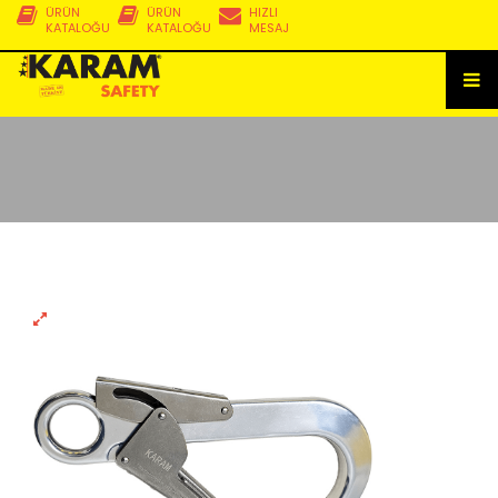
ÜRÜN
ÜRÜN
HIZLI
KATALOĞU
KATALOĞU
MESAJ