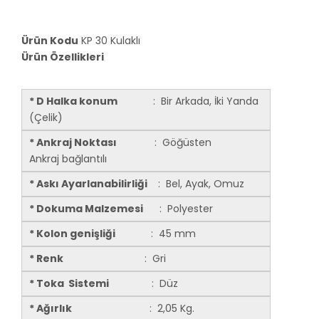
Ürün Kodu
KP 30 Kulaklı
Ürün Özellikleri
* D Halka konum
: Bir Arkada, İki Yanda
(Çelik)
* Ankraj Noktası
: Göğüsten
Ankraj bağlantılı
* Askı Ayarlanabilirliği
: Bel, Ayak, Omuz
* Dokuma Malzemesi
: Polyester
* Kolon genişliği
: 45 mm
* Renk
: Gri
* Toka Sistemi
: Düz
* Ağırlık
: 2,05 Kg.