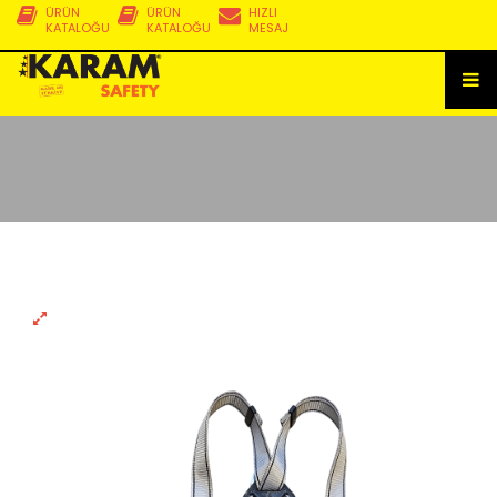
ÜRÜN
ÜRÜN
HIZLI
KATALOĞU
KATALOĞU
MESAJ