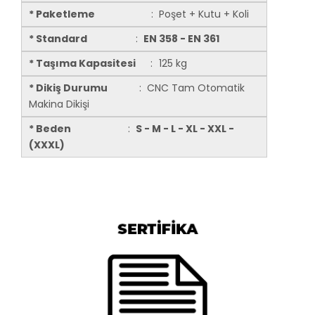
* Paketleme
: Poşet + Kutu + Koli
* Standard
:
EN 358 - EN 361
* Taşıma Kapasitesi
:
125 kg
* Dikiş Durumu
: CNC Tam Otomatik
Makina Dikişi
* Beden
:
S - M - L - XL - XXL -
(XXXL)