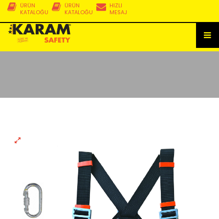
ÜRÜN
ÜRÜN
HIZLI
KATALOĞU
KATALOĞU
MESAJ