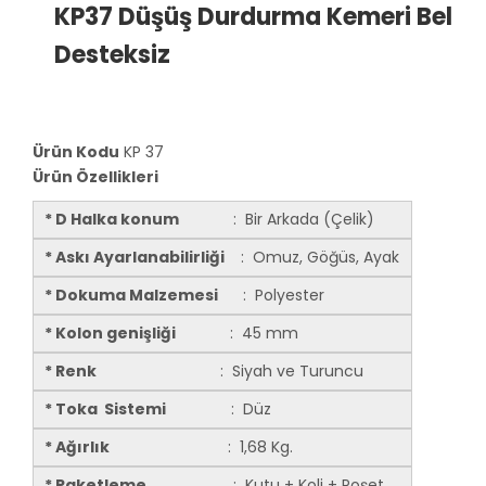
KP37 Düşüş Durdurma Kemeri Bel
Desteksiz
Ürün Kodu
KP 37
Ürün Özellikleri
* D Halka konum
: Bir Arkada (Çelik)
* Askı Ayarlanabilirliği
: Omuz, Göğüs, Ayak
* Dokuma Malzemesi
: Polyester
* Kolon genişliği
: 45 mm
* Renk
: Siyah ve Turuncu
* Toka Sistemi
: Düz
* Ağırlık
: 1,68 Kg.
* Paketleme
: Kutu + Koli + Poşet