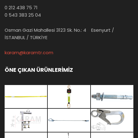
0 212 438 75 71
0 543 383 25 04
Osman Gazi Mahallesi 3123 Sk. No.: 4 Esenyurt /
İSTANBUL / TÜRKİYE
karam@karamtr.com
ÖNE ÇIKAN ÜRÜNLERİMİZ