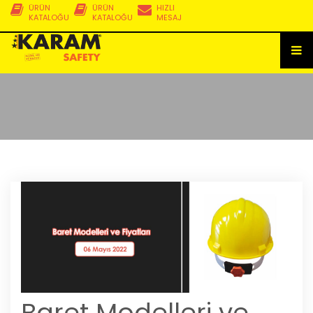
ÜRÜN
ÜRÜN
HIZLI
KATALOĞU
KATALOĞU
MESAJ
Baret Modelleri ve