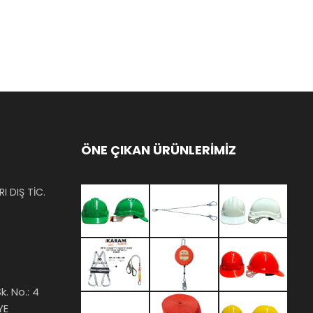
ÖNE ÇIKAN ÜRÜNLERİMİZ
I DIŞ TİC.
k. No.: 4
YE