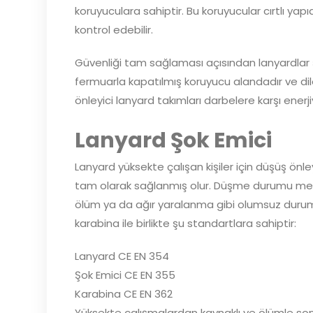
koruyuculara sahiptir. Bu koruyucular cırtlı yapı
kontrol edebilir.
Güvenliği tam sağlaması açısından lanyardlar şok
fermuarla kapatılmış koruyucu alandadır ve dile
önleyici lanyard takımları darbelere karşı enerj
Lanyard Şok Emici
Lanyard yüksekte çalışan kişiler için düşüş önleyi
tam olarak sağlanmış olur. Düşme durumu meyda
ölüm ya da ağır yaralanma gibi olumsuz duruml
karabina ile birlikte şu standartlara sahiptir:
Lanyard CE EN 354
Şok Emici CE EN 355
Karabina CE EN 362
Yüksekte çalışmalardan kaynaklı ve ölümle son