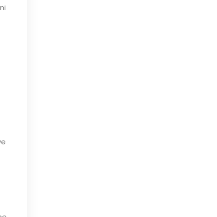
ni
ve
me