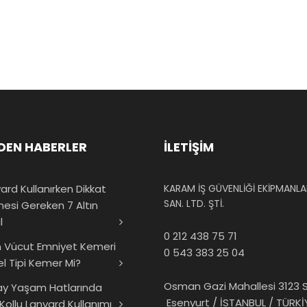
DEN HABERLER
İLETİŞİM
ard Kullanırken Dikkat
KARAM İŞ GÜVENLİĞİ EKİPMANLAR
SAN. LTD. ŞTİ.
mesi Gereken 7 Altın
l
0 212 438 75 71
 Vücut Emniyet Kemeri
0 543 383 25 04
el Tipi Kemer Mi?
Osman Gazi Mahallesi 3123 S
ay Yaşam Hatlarında
Esenyurt / İSTANBUL / TÜRKİ
 Kollu Lanyard Kullanımı