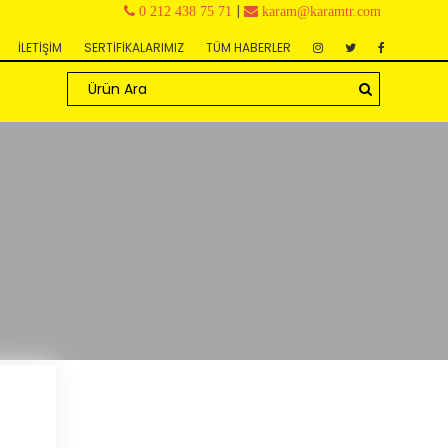
|
0 212 438 75 71
karam@karamtr.com
İLETİŞİM
SERTİFİKALARIMIZ
TÜM HABERLER