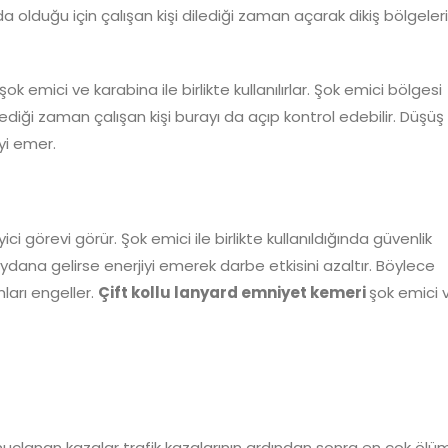
da olduğu için çalışan kişi dilediği zaman açarak dikiş bölgeleri
 emici ve karabina ile birlikte kullanılırlar. Şok emici bölgesi
diği zaman çalışan kişi burayı da açıp kontrol edebilir. Düşüş
iyi emer.
ci görevi görür. Şok emici ile birlikte kullanıldığında güvenlik
na gelirse enerjiyi emerek darbe etkisini azaltır. Böylece
arı engeller.
Çift kollu lanyard emniyet kemeri
şok emici 
uçlanan kazalar trafik kazalarının ardından sonra en çok ölü