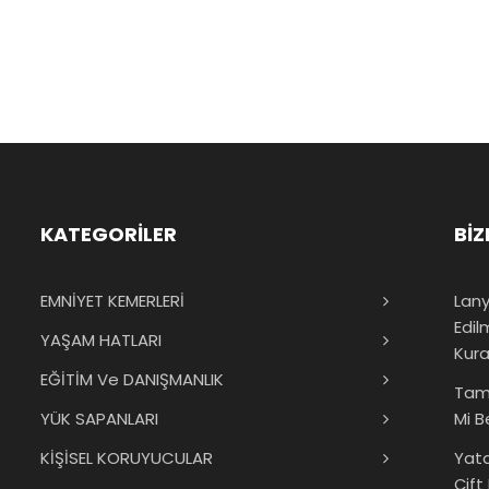
KATEGORİLER
BİZ
EMNİYET KEMERLERİ
Lany
Edil
YAŞAM HATLARI
Kura
EĞİTİM Ve DANIŞMANLIK
Tam
YÜK SAPANLARI
Mi B
KİŞİSEL KORUYUCULAR
Yat
Çift