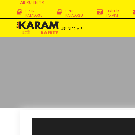
AR
RU
EN
TR
ÜRÜN
ÜRÜN
ETKİNLİK
KATALOĞU
KATALOĞU
TAKVİMİ
ÜRÜNLERİMİZ