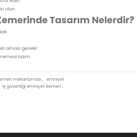
rol edin.
n olun.
 Kemerinde Tasarım Nelerdir?
dır.
eli olması gerekir.
ememesi lazım.
emeri mekanizması
,
emniyet
iş güvenliği emniyet kemeri
,