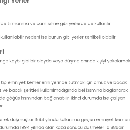
ığı Yerler
lerde tırmanma ve cam silme gibi yerlerde de kullanılır.
llanılabilir nedeni ise bunun gibi yerler tehlikeli olabilir.
ri
enge kaybı gibi bir olayda veya düşme anında kişiyi yakalama
 tip emniyet kemerlerini yerinde tutmak için omuz ve bacak
muz ve bacak şeritleri kullanılmadığında bel kısmına bağlanarak
 halde göğüs kısmından bağlanabilir. İkinci durumda ise çalışan
r.
erek düşmüştür 1994 yılında kullanıma geçen emniyet kemeri 
 durumda 1994 yılında olan kaza sonucu düşmeler 10 886dır.