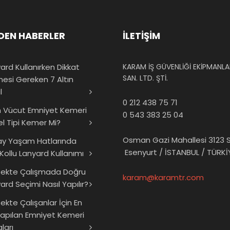
DEN HABERLER
İLETİŞİM
ard Kullanırken Dikkat
KARAM İŞ GÜVENLİĞİ EKİPMANLAR
SAN. LTD. ŞTİ.
mesi Gereken 7 Altın
l
0 212 438 75 71
 Vücut Emniyet Kemeri
0 543 383 25 04
el Tipi Kemer Mi?
Osman Gazi Mahallesi 3123 S
ay Yaşam Hatlarında
Esenyurt / İSTANBUL / TÜRKİ
 Kollu Lanyard Kullanımı
sekte Çalışmada Doğru
karam@karamtr.com
ard Seçimi Nasıl Yapılır?
ekte Çalışanlar İçin En
Yapılan Emniyet Kemeri
ları