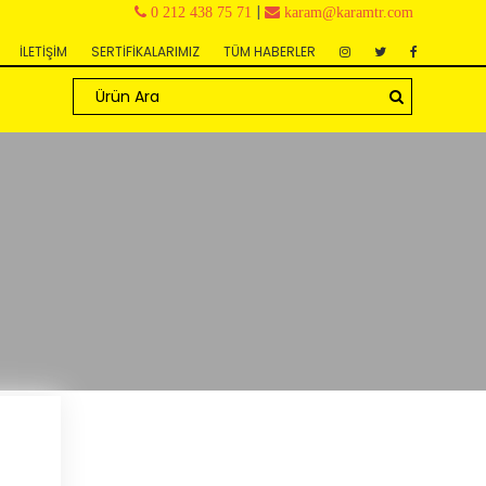
|
0 212 438 75 71
karam@karamtr.com
İLETİŞİM
SERTİFİKALARIMIZ
TÜM HABERLER