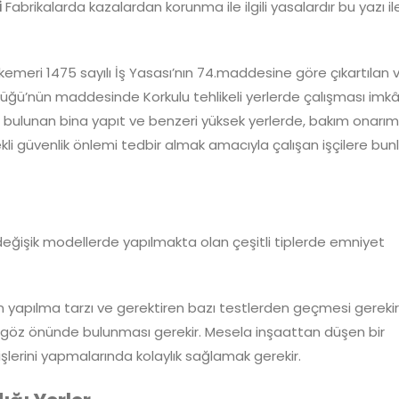
i
Fabrikalarda kazalardan korunma ile ilgili yasalardır bu yazı il
kemeri 1475 sayılı İş Yasası’nın 74.maddesine göre çıkartılan 
üzüğü’nün maddesinde Korkulu tehlikeli yerlerde çalışması imkâ
bulunan bina yapıt ve benzeri yüksek yerlerde, bakım onarım
rekli güvenlik önlemi tedbir almak amacıyla çalışan işçilere bun
 değişik modellerde yapılmakta olan çeşitli tiplerde emniyet
n yapılma tarzı ve gerektiren bazı testlerden geçmesi gerekir
in göz önünde bulunması gerekir. Mesela inşaattan düşen bir
şlerini yapmalarında kolaylık sağlamak gerekir.