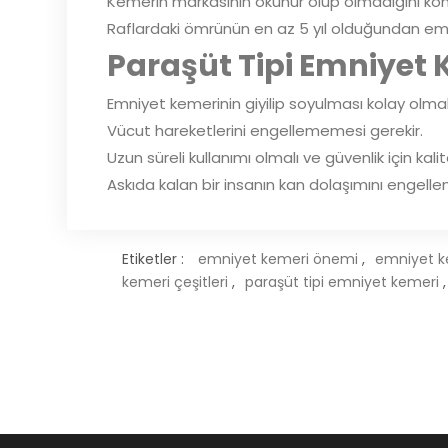
Kemerin markasının okunur olup olmadığını kont
Raflardaki ömrünün en az 5 yıl olduğundan emi
Paraşüt Tipi Emniyet
Emniyet kemerinin giyilip soyulması kolay olmalı
Vücut hareketlerini engellememesi gerekir.
Uzun süreli kullanımı olmalı ve güvenlik için kalit
Askıda kalan bir insanın kan dolaşımını engell
Etiketler :
emniyet kemeri önemi
,
emniyet k
kemeri çeşitleri
,
paraşüt tipi emniyet kemeri
,