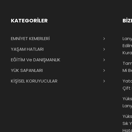
KATEGORİLER
BİZ
EMNİYET KEMERLERİ
Lany
Edil
YAŞAM HATLARI
Kura
EĞİTİM Ve DANIŞMANLIK
Tam
YÜK SAPANLARI
Mi B
KİŞİSEL KORUYUCULAR
Yat
Çift
Yük
Lany
Yüks
Sık 
Hata