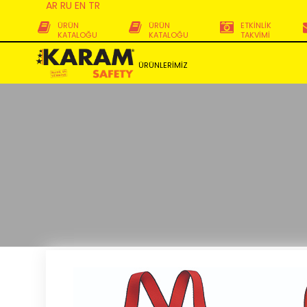
AR
RU
EN
TR
ÜRÜN
ÜRÜN
ETKİNLİK
KATALOĞU
KATALOĞU
TAKVİMİ
ÜRÜNLERİMİZ