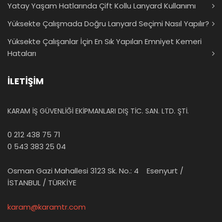
Yatay Yaşam Hatlarında Çift Kollu Lanyard Kullanımı
Yüksekte Çalışmada Doğru Lanyard Seçimi Nasıl Yapılır?
Yüksekte Çalışanlar İçin En Sık Yapılan Emniyet Kemeri
Hataları
İLETİŞİM
KARAM İŞ GÜVENLİĞİ EKİPMANLARI DIŞ TİC. SAN. LTD. ŞTİ.
0 212 438 75 71
0 543 383 25 04
Osman Gazi Mahallesi 3123 Sk. No.: 4 Esenyurt /
İSTANBUL / TÜRKİYE
karam@karamtr.com