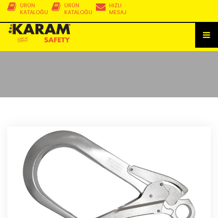
ÜRÜN
ÜRÜN
HIZLI
KATALOĞU
KATALOĞU
MESAJ