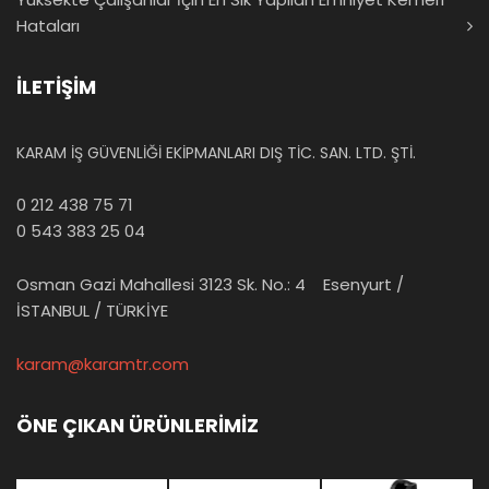
Hataları
İLETİŞİM
KARAM İŞ GÜVENLİĞİ EKİPMANLARI DIŞ TİC. SAN. LTD. ŞTİ.
0 212 438 75 71
0 543 383 25 04
Osman Gazi Mahallesi 3123 Sk. No.: 4 Esenyurt /
İSTANBUL / TÜRKİYE
karam@karamtr.com
ÖNE ÇIKAN ÜRÜNLERİMİZ