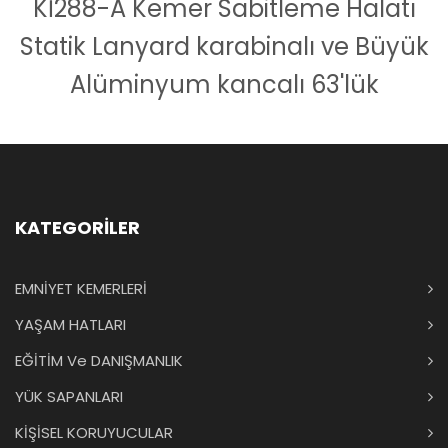
Kİ288-A Kemer Sabitleme Halatı
Statik Lanyard karabinalı ve Büyük
Alüminyum kancalı 63'lük
KATEGORİLER
EMNİYET KEMERLERİ
YAŞAM HATLARI
EĞİTİM Ve DANIŞMANLIK
YÜK SAPANLARI
KİŞİSEL KORUYUCULAR