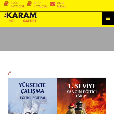
ÜRÜN
ÜRÜN
HIZLI
KATALOĞU
KATALOĞU
MESAJ