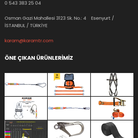
0 543 383 25 04
Osman Gazi Mahallesi 3123 Sk. No.: 4 Esenyurt /
İSTANBUL / TÜRKİYE
karam@karamtr.com
ÖNE ÇIKAN ÜRÜNLERİMİZ