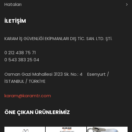
Hataları
İLETİŞİM
KARAM İŞ GÜVENLİĞİ EKİPMANLARI DIŞ TİC. SAN. LTD. ŞTİ.
0 212 438 75 71
0 543 383 25 04
Osman Gazi Mahallesi 3123 Sk. No.: 4 Esenyurt /
İSTANBUL / TÜRKİYE
karam@karamtr.com
ÖNE ÇIKAN ÜRÜNLERİMİZ