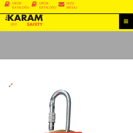
ÜRÜN
ÜRÜN
HIZLI
KATALOĞU
KATALOĞU
MESAJ