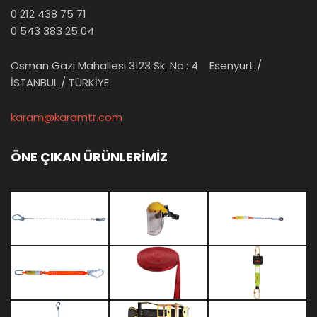
0 212 438 75 71
0 543 383 25 04
Osman Gazi Mahallesi 3123 Sk. No.: 4 Esenyurt /
İSTANBUL / TÜRKİYE
karam@karamtr.com
ÖNE ÇIKAN ÜRÜNLERİMİZ