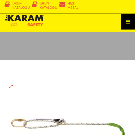
ÜRÜN
ÜRÜN
HIZLI
KATALOĞU
KATALOĞU
MESAJ