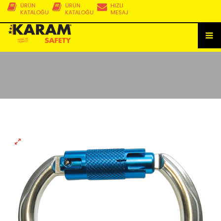
ÜRÜN
ÜRÜN
HIZLI
KATALOĞU
KATALOĞU
MESAJ