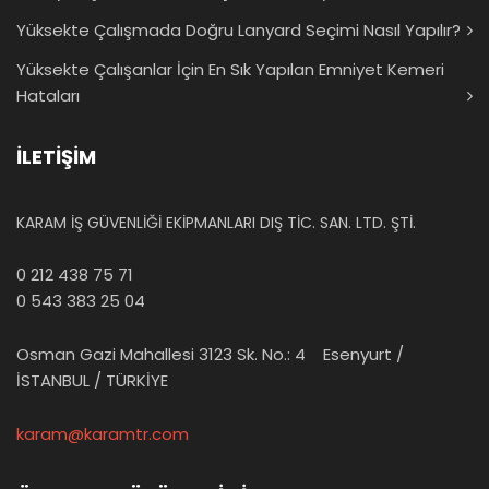
Yüksekte Çalışmada Doğru Lanyard Seçimi Nasıl Yapılır?
Yüksekte Çalışanlar İçin En Sık Yapılan Emniyet Kemeri
Hataları
İLETİŞİM
KARAM İŞ GÜVENLİĞİ EKİPMANLARI DIŞ TİC. SAN. LTD. ŞTİ.
0 212 438 75 71
0 543 383 25 04
Osman Gazi Mahallesi 3123 Sk. No.: 4 Esenyurt /
İSTANBUL / TÜRKİYE
karam@karamtr.com