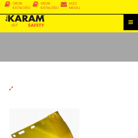
ÜRÜN
ÜRÜN
HIZLI
KATALOĞU
KATALOĞU
MESAJ