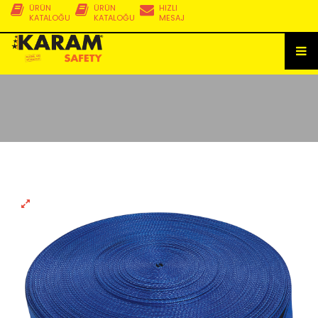
ÜRÜN
ÜRÜN
HIZLI
KATALOĞU
KATALOĞU
MESAJ