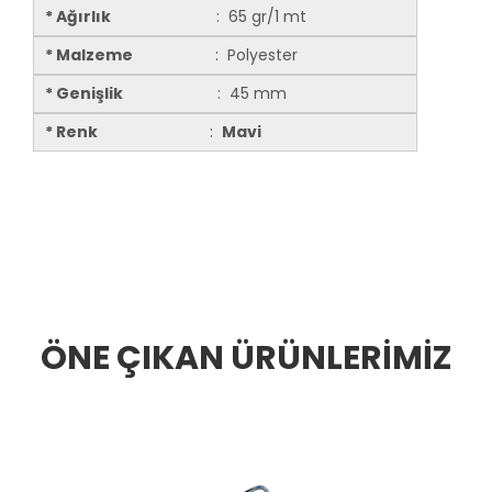
* Ağırlık
: 65 gr/1 mt
* Malzeme
: Polyester
* Genişlik
: 45 mm
* Renk
:
Mavi
ÖNE ÇIKAN ÜRÜNLERİMİZ