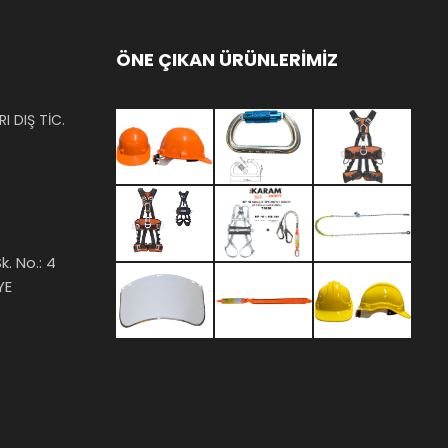
ÖNE ÇIKAN ÜRÜNLERİMİZ
I DIŞ TİC.
k. No.: 4
YE