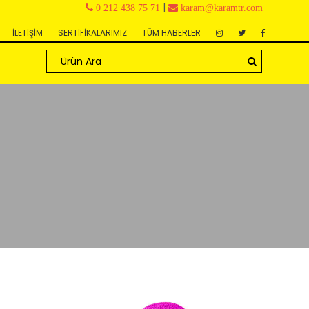
|
0 212 438 75 71
karam@karamtr.com
İLETİŞİM
SERTİFİKALARIMIZ
TÜM HABERLER