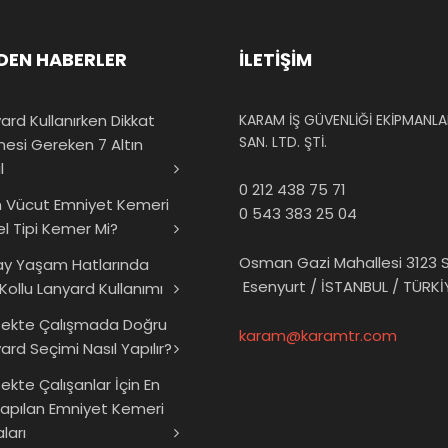
DEN HABERLER
İLETİŞİM
ard Kullanırken Dikkat
KARAM İŞ GÜVENLİĞİ EKİPMANLAR
SAN. LTD. ŞTİ.
mesi Gereken 7 Altın
l
0 212 438 75 71
 Vücut Emniyet Kemeri
0 543 383 25 04
el Tipi Kemer Mi?
Osman Gazi Mahallesi 3123 S
ay Yaşam Hatlarında
Esenyurt / İSTANBUL / TÜRKİ
 Kollu Lanyard Kullanımı
sekte Çalışmada Doğru
karam@karamtr.com
ard Seçimi Nasıl Yapılır?
ekte Çalışanlar İçin En
Yapılan Emniyet Kemeri
ları