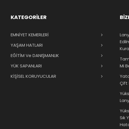
KATEGORİLER
BİZ
EMNİYET KEMERLERİ
Lany
Edil
YAŞAM HATLARI
Kura
EĞİTİM Ve DANIŞMANLIK
Tam
YÜK SAPANLARI
Mi B
KİŞİSEL KORUYUCULAR
Yat
Çift
Yük
Lany
Yüks
Sık 
Hata