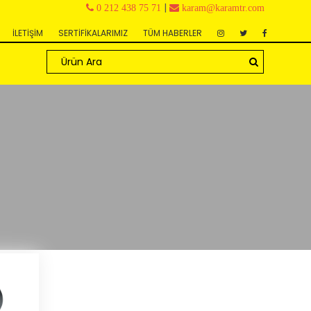
|
0 212 438 75 71
karam@karamtr.com
İLETİŞİM
SERTİFİKALARIMIZ
TÜM HABERLER