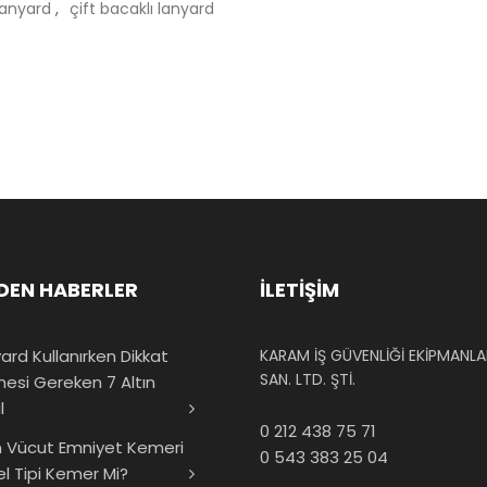
 lanyard
,
çift bacaklı lanyard
DEN HABERLER
İLETİŞİM
ard Kullanırken Dikkat
KARAM İŞ GÜVENLİĞİ EKİPMANLAR
SAN. LTD. ŞTİ.
mesi Gereken 7 Altın
l
0 212 438 75 71
 Vücut Emniyet Kemeri
0 543 383 25 04
el Tipi Kemer Mi?