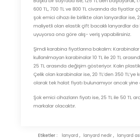
Başka bir sayfada ise, 125 TL’den başlayarak, 1.
600 TL, 700 TL ve 800 TL civarında da fiyatlar çok
şok emici cihazı ile birlikte olan lanyardlar ise
maliyetli olan elastik çift bacaklı lanyardlar d
uyuyorsa ona göre alış- veriş yapabilirsiniz.
Şimdi karabina fiyatlarına bakalım: Karabinalar d
kullanılmayan karabinalar 10 TL ile 20 TL arası
25 TL arasında değişim gösteriyor. Kalın plasti
Çelik olan karabinalar ise, 20 TL’den 350 TL’ye k
olarak tek halat fiyatı bulunamıyor ancak yine 
Şok emici cihazların fiyatı ise, 25 TL ile 50 TL
markalar olacaktır.
Etiketler :
lanyard
,
lanyard nedir
,
lanyard as