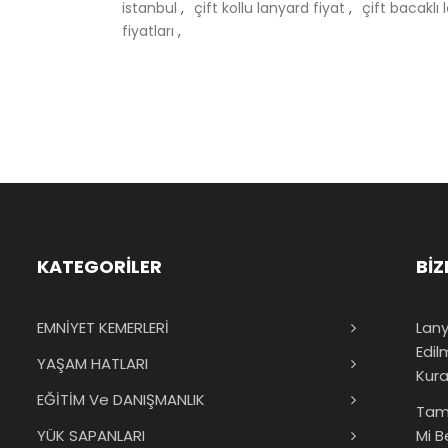
istanbul
,
çift kollu lanyard fiyat
,
çift bacaklı
fiyatları
,
KATEGORİLER
BİZ
EMNİYET KEMERLERİ
Lany
Edil
YAŞAM HATLARI
Kura
EĞİTİM Ve DANIŞMANLIK
Tam
YÜK SAPANLARI
Mi B