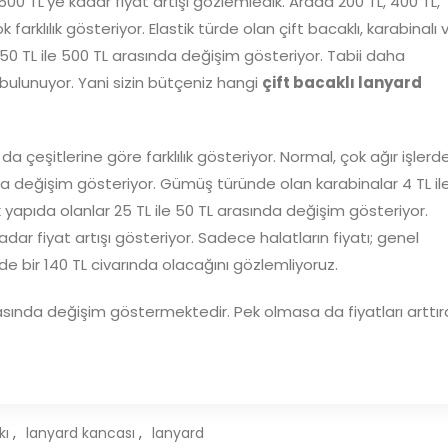
500 TL’ye kadar fiyat artışı gözlemledik. Arada 200 TL, 400 TL,
 farklılık gösteriyor. Elastik türde olan çift bacaklı, karabinalı 
, 250 TL ile 500 TL arasında değişim gösteriyor. Tabii daha
a bulunuyor. Yani sizin bütçeniz hangi
çift bacaklı lanyard
a çeşitlerine göre farklılık gösteriyor. Normal, çok ağır işlerd
nda değişim gösteriyor. Gümüş türünde olan karabinalar 4 TL il
k yapıda olanlar 25 TL ile 50 TL arasında değişim gösteriyor.
adar fiyat artışı gösteriyor. Sadece halatların fiyatı; genel
de bir 140 TL civarında olacağını gözlemliyoruz.
 arasında değişim göstermektedir. Pek olmasa da fiyatları arttı
kı
,
lanyard kancası
,
lanyard