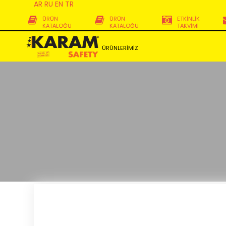
AR
RU
EN
TR
ÜRÜN
ÜRÜN
ETKİNLİK
KATALOĞU
KATALOĞU
TAKVİMİ
ÜRÜNLERİMİZ