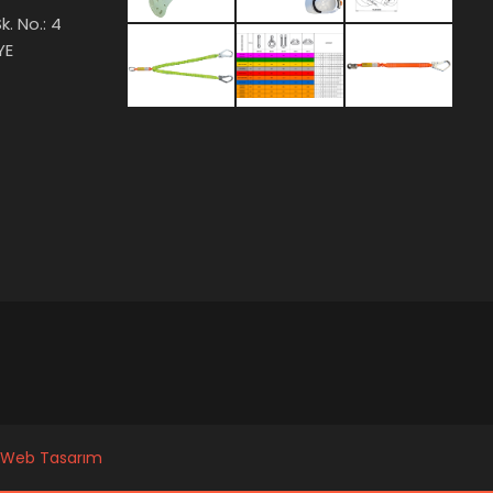
k. No.: 4
YE
Web Tasarım