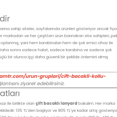
dir
rına sahip siteler, sayfalarında ürünleri gösteriyor ancak fiya
her markadan ve her çeşitten ürün barındıran site sahipleri, pe
 toplanmış, yani hem karabinaları hem de şok emici cihaz ile
Daha sonra sadece halat, sadece karabina ve sadece şok
çlü bir olunca işçi daha güvenli bir şekilde önlemini almış
mtr.com/urun-gruplari/cift-bacakli-kollu-
antısını ziyaret edebilirsiniz.
atları
ı ile birlikte olan
çift bacaklı lanyard
bakalım. Her marka
ekildedir: 135 TL’den başlıyor ve 805 TL’ye kadar artış gösteriyo