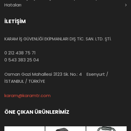
Hataları
İLETİŞİM
KARAM İŞ GÜVENLİĞİ EKİPMANLARI DIŞ TİC. SAN. LTD. ŞTİ.
0 212 438 75 71
0 543 383 25 04
Osman Gazi Mahallesi 3123 Sk. No.: 4 Esenyurt /
İSTANBUL / TÜRKİYE
karam@karamtr.com
ÖNE ÇIKAN ÜRÜNLERİMİZ