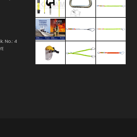
k. No.: 4
YE