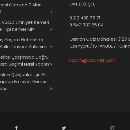
SAN. LTD. ŞTİ.
mesi Gereken 7 Altın
l
0 212 438 75 71
 Vücut Emniyet Kemeri
0 543 383 25 04
el Tipi Kemer Mi?
Osman Gazi Mahallesi 3123 S
ay Yaşam Hatlarında
Esenyurt / İSTANBUL / TÜRKİ
 Kollu Lanyard Kullanımı
sekte Çalışmada Doğru
karam@karamtr.com
ard Seçimi Nasıl Yapılır?
ekte Çalışanlar İçin En
Yapılan Emniyet Kemeri
ları