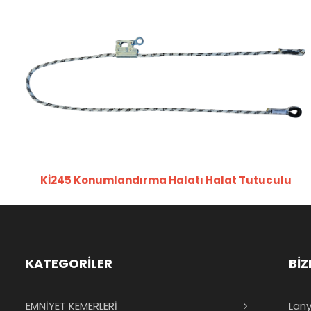
Kİ245 Konumlandırma Halatı Halat Tutuculu
KATEGORİLER
BİZ
EMNİYET KEMERLERİ
Lany