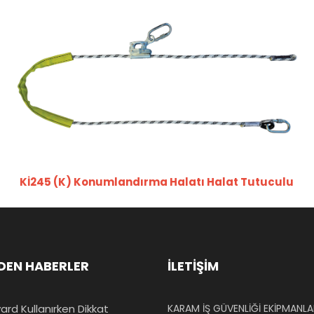
Kİ245 (K) Konumlandırma Halatı Halat Tutuculu
DEN HABERLER
İLETİŞİM
ard Kullanırken Dikkat
KARAM İŞ GÜVENLİĞİ EKİPMANLAR