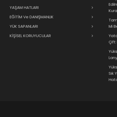
Edil
YAŞAM HATLARI
Kura
EĞİTİM Ve DANIŞMANLIK
Tam
YÜK SAPANLARI
Mi B
KİŞİSEL KORUYUCULAR
Yat
Çift
Yük
Lany
Yüks
Sık 
Hata