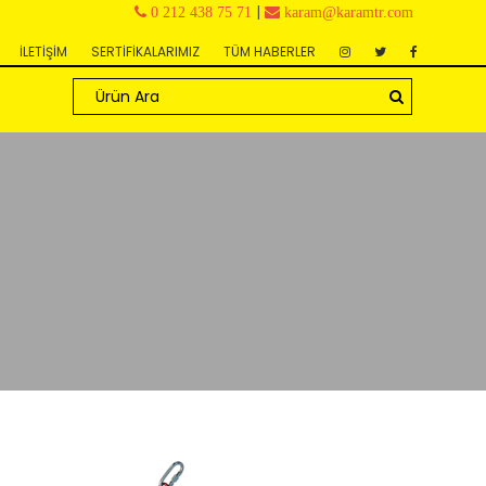
|
0 212 438 75 71
karam@karamtr.com
İLETİŞİM
SERTİFİKALARIMIZ
TÜM HABERLER