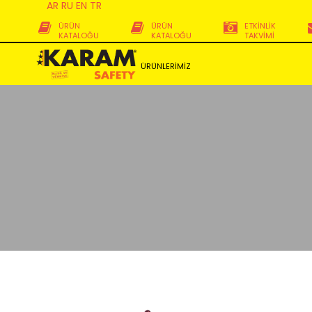
AR
RU
EN
TR
ÜRÜN
ÜRÜN
ETKİNLİK
KATALOĞU
KATALOĞU
TAKVİMİ
ÜRÜNLERİMİZ