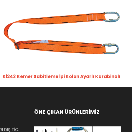
Kİ243 Kemer Sabitleme İpi Kolon Ayarlı Karabinalı
ÖNE ÇIKAN ÜRÜNLERİMİZ
I DIŞ TİC.