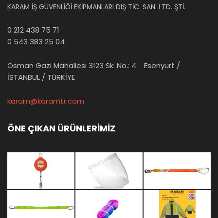
KARAM İŞ GÜVENLİĞİ EKİPMANLARI DIŞ TİC. SAN. LTD. ŞTİ.
0 212 438 75 71
0 543 383 25 04
Osman Gazi Mahallesi 3123 Sk. No.: 4 Esenyurt /
İSTANBUL / TÜRKİYE
karam@karamtr.com
ÖNE ÇIKAN ÜRÜNLERİMİZ