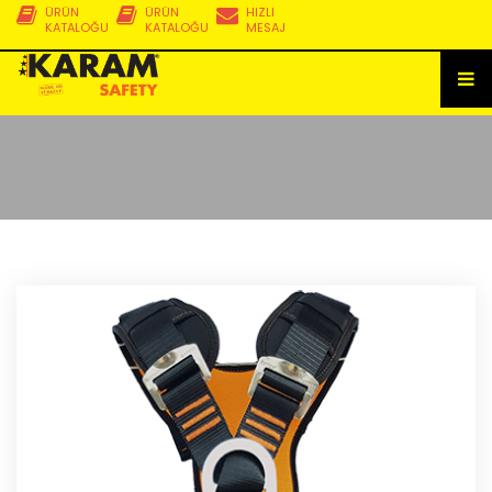
ÜRÜN
ÜRÜN
HIZLI
KATALOĞU
KATALOĞU
MESAJ