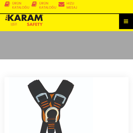
ÜRÜN
ÜRÜN
HIZLI
KATALOĞU
KATALOĞU
MESAJ